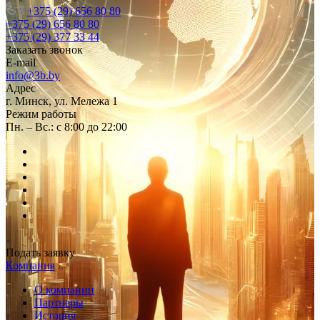
+375 (29) 656 80 80
+375 (29) 656 80 80
+375 (29) 377 33 44
Заказать звонок
E-mail
info@3b.by
Адрес
г. Минск, ул. Мележа 1
Режим работы
Пн. – Вс.: с 8:00 до 22:00
Подать заявку
Компания
О компании
Партнеры
История