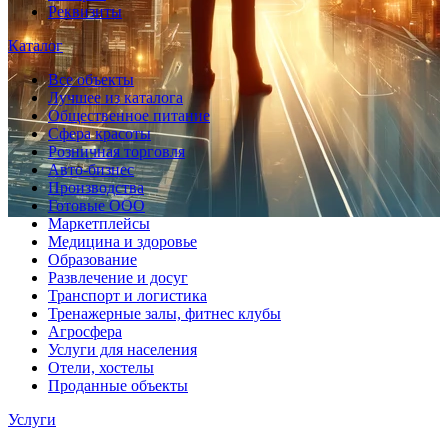
Реквизиты
Каталог
Все объекты
Лучшее из каталога
Общественное питание
Сфера красоты
Розничная торговля
Авто-бизнес
Производства
Готовые ООО
Маркетплейсы
Медицина и здоровье
Образование
Развлечение и досуг
Транспорт и логистика
Тренажерные залы, фитнес клубы
Агросфера
Услуги для населения
Отели, хостелы
Проданные объекты
Услуги